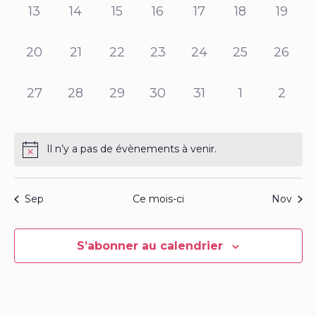
0
0
0
0
0
0
0
13
14
15
16
17
18
19
évènement,
évènement,
évènement,
évènement,
évènement,
évènement,
évène
0
0
0
0
0
0
0
20
21
22
23
24
25
26
évènement,
évènement,
évènement,
évènement,
évènement,
évènement,
évène
0
0
0
0
0
0
0
27
28
29
30
31
1
2
évènement,
évènement,
évènement,
évènement,
évènement,
évènement,
évène
Il n’y a pas de évènements à venir.
Sep
Ce mois-ci
Nov
S’abonner au calendrier